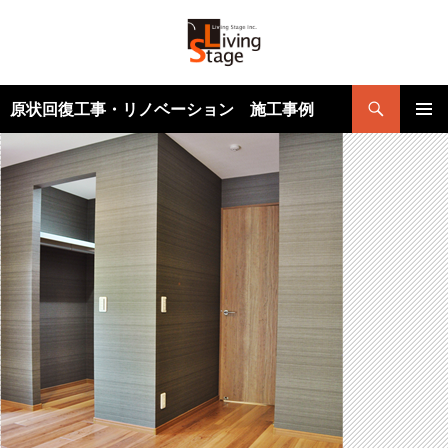
検
原状回復工事・リノベーション 施工事例
索
コ
メインメ
ン
ニュー
テ
ン
ツ
へ
ス
キ
ッ
プ