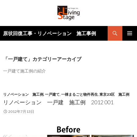
検
原状回復工事・リノベーション 施工事例
索
コ
メインメ
ン
ニュー
テ
ン
「一戸建て」カテゴリーアーカイブ
ツ
へ
一戸建て施工例の紹介
ス
キ
ッ
リノベーション 施工例
,
一戸建て
,
一棟まるごと物件再生
,
東京23区 施工例
プ
リノベーション 一戸建 施工例 2012 001
2012年7月13日