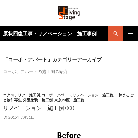
検
原状回復工事・リノベーション 施工事例
索
コ
メインメ
ン
ニュー
テ
ン
「コーポ・アパート」カテゴリーアーカイブ
ツ
へ
コーポ、アパートの施工例の紹介
ス
キ
ッ
エクステリア 施工例
,
コーポ・アパート
,
リノベーション 施工例
,
一棟まるご
プ
と物件再生
,
外壁塗装 施工例
,
東京23区 施工例
リノベーション 施工例 008
2015年7月31日